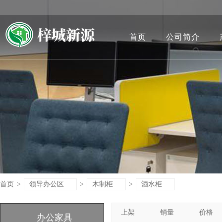
首页
公司简介
首页
>
领导办公区
>
木制柜
>
酒水柜
上架
销量
价格
办公家具